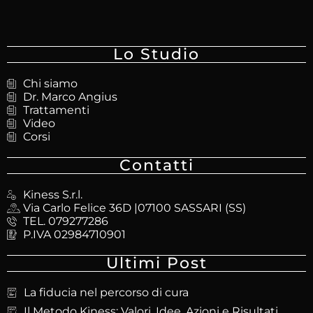
Lo Studio
Chi siamo
Dr. Marco Angius
Trattamenti
Video
Corsi
Contatti
Kiness S.r.l.
Via Carlo Felice 36D |07100 SASSARI (SS)
TEL. 079277286
P.IVA 02984710901
Ultimi Post
La fiducia nel percorso di cura
Il Metodo Kiness: Valori, Idee, Azioni e Risultati