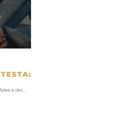
 TESTA:
efalee e del…
n
ram
tter
Condividi