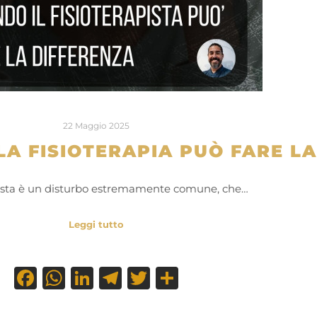
22 Maggio 2025
LA FISIOTERAPIA PUÒ FARE L
testa è un disturbo estremamente comune, che…
Leggi tutto
Facebook
WhatsApp
LinkedIn
Telegram
Twitter
Condividi