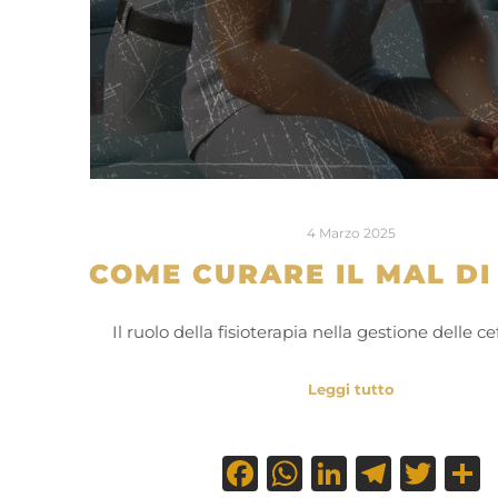
4 Marzo 2025
COME CURARE IL MAL DI
Il ruolo della fisioterapia nella gestione delle c
Leggi tutto
Facebook
WhatsApp
LinkedI
Teleg
Twi